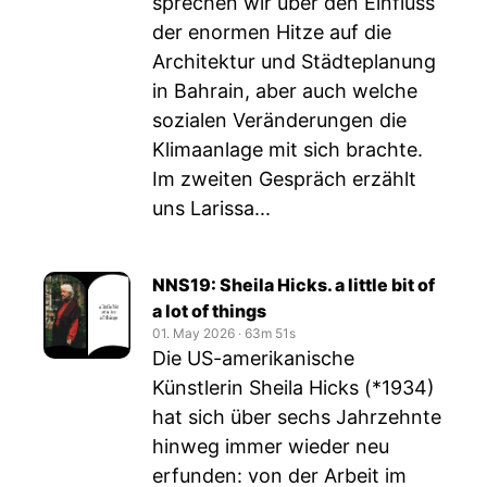
sprechen wir über den Einfluss
der enormen Hitze auf die
Architektur und Städteplanung
in Bahrain, aber auch welche
sozialen Veränderungen die
Klimaanlage mit sich brachte.
Im zweiten Gespräch erzählt
uns Larissa...
NNS19: Sheila Hicks. a little bit of
a lot of things
01. May 2026
‧
63m 51s
Die US-amerikanische
Künstlerin Sheila Hicks (*1934)
hat sich über sechs Jahrzehnte
hinweg immer wieder neu
erfunden: von der Arbeit im